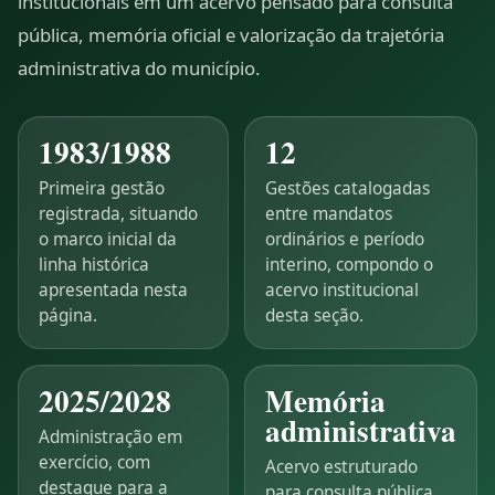
institucionais em um acervo pensado para consulta
pública, memória oficial e valorização da trajetória
administrativa do município.
1983/1988
12
Primeira gestão
Gestões catalogadas
registrada, situando
entre mandatos
o marco inicial da
ordinários e período
linha histórica
interino, compondo o
apresentada nesta
acervo institucional
página.
desta seção.
2025/2028
Memória
administrativa
Administração em
exercício, com
Acervo estruturado
destaque para a
para consulta pública,