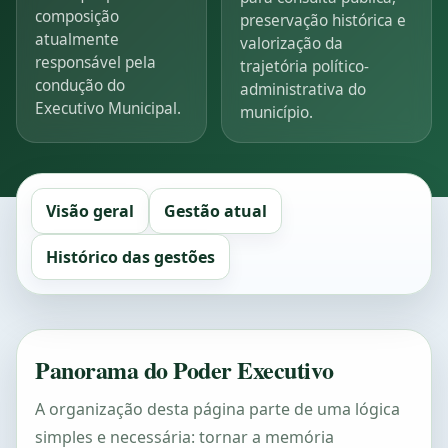
composição
preservação histórica e
atualmente
valorização da
responsável pela
trajetória político-
condução do
administrativa do
Executivo Municipal.
município.
Visão geral
Gestão atual
Histórico das gestões
Panorama do Poder Executivo
A organização desta página parte de uma lógica
simples e necessária: tornar a memória