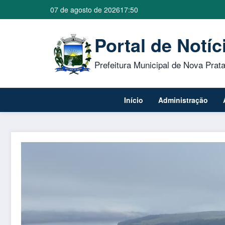
07 de agosto de 2026
17:50
Portal de Notíc
Prefeitura Municipal de Nova Prat
Início
Administração